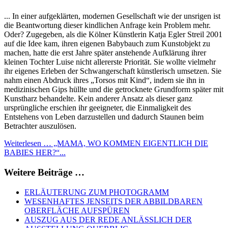
... In einer aufgeklärten, modernen Gesellschaft wie der unsrigen ist
die Beantwortung dieser kindlichen Anfrage kein Problem mehr.
Oder? Zugegeben, als die Kölner Künstlerin Katja Egler Streil 2001
auf die Idee kam, ihren eigenen Babybauch zum Kunstobjekt zu
machen, hatte die erst Jahre später anstehende Aufklärung ihrer
kleinen Tochter Luise nicht allererste Priorität. Sie wollte vielmehr
ihr eigenes Erleben der Schwangerschaft künstlerisch umsetzen. Sie
nahm einen Abdruck ihres „Torsos mit Kind“, indem sie ihn in
medizinischen Gips hüllte und die getrocknete Grundform später mit
Kunstharz behandelte. Kein anderer Ansatz als dieser ganz
ursprüngliche erschien ihr geeigneter, die Einmaligkeit des
Entstehens von Leben darzustellen und dadurch Staunen beim
Betrachter auszulösen.
Weiterlesen … „MAMA, WO KOMMEN EIGENTLICH DIE
BABIES HER?“...
Weitere Beiträge …
ERLÄUTERUNG ZUM PHOTOGRAMM
WESENHAFTES JENSEITS DER ABBILDBAREN
OBERFLÄCHE AUFSPÜREN
AUSZUG AUS DER REDE ANLÄSSLICH DER